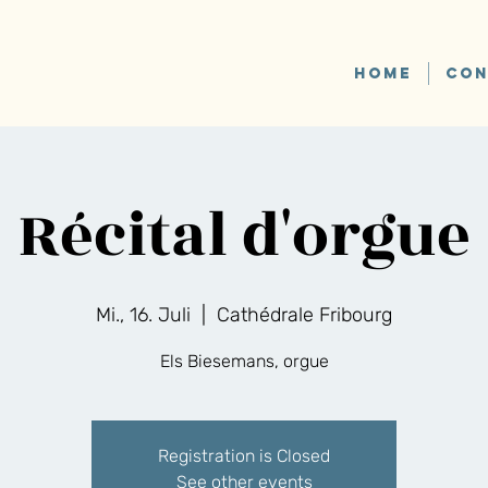
HOME
CON
Récital d'orgue
Mi., 16. Juli
  |  
Cathédrale Fribourg
Els Biesemans, orgue
Registration is Closed
See other events