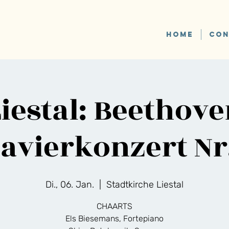
HOME
CON
iestal: Beethov
avierkonzert Nr
Di., 06. Jan.
  |  
Stadtkirche Liestal
CHAARTS
Els Biesemans, Fortepiano