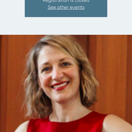
Registration is Closed
See other events