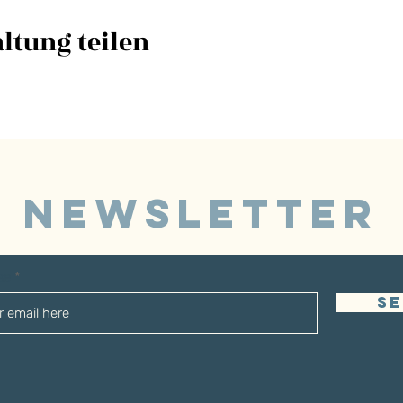
ltung teilen
NEWSLETTER
sse
S