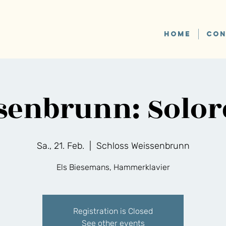
HOME
CON
senbrunn: Solore
Sa., 21. Feb.
  |  
Schloss Weissenbrunn
Els Biesemans, Hammerklavier
Registration is Closed
See other events