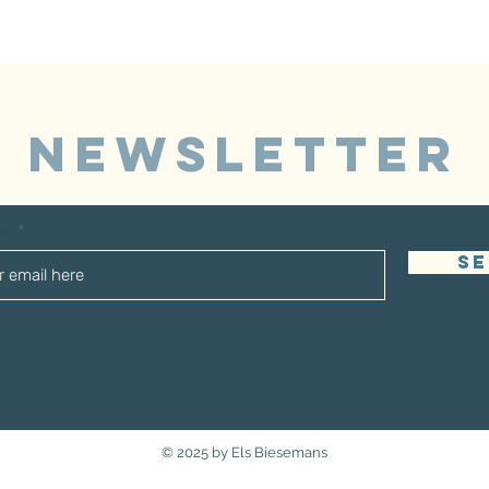
NEWSLETTER
sse
S
© 2025 by Els Biesemans