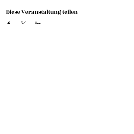
Diese Veranstaltung teilen
NEWSLETTER
E-Mail-Adresse
SEND
© 2025 by Els Biesemans