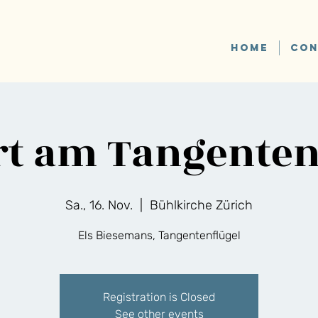
HOME
CON
t am Tangenten
Sa., 16. Nov.
  |  
Bühlkirche Zürich
Els Biesemans, Tangentenflügel
Registration is Closed
See other events