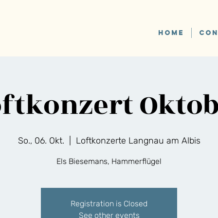
HOME
CON
ftkonzert Okto
So., 06. Okt.
  |  
Loftkonzerte Langnau am Albis
Els Biesemans, Hammerflügel
Registration is Closed
See other events