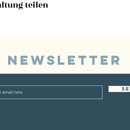
ltung teilen
NEWSLETTER
sse
S