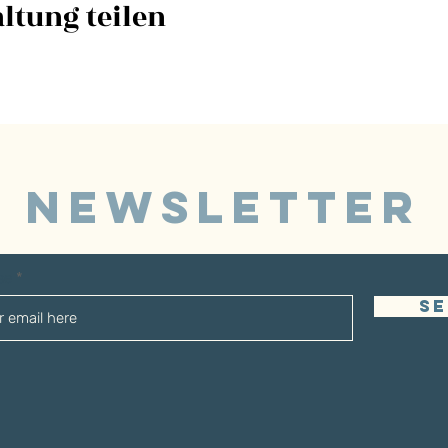
ltung teilen
NEWSLETTER
sse
S