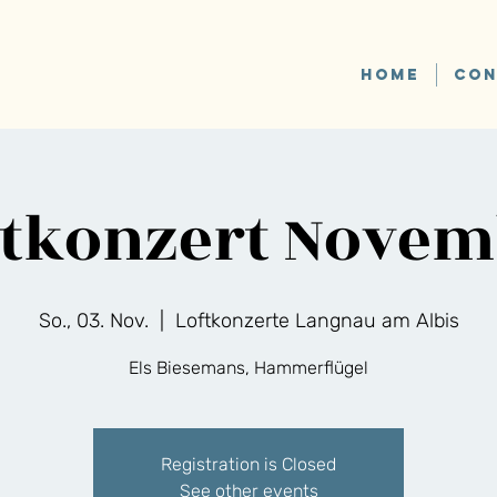
HOME
CON
ftkonzert Novem
So., 03. Nov.
  |  
Loftkonzerte Langnau am Albis
Els Biesemans, Hammerflügel
Registration is Closed
See other events