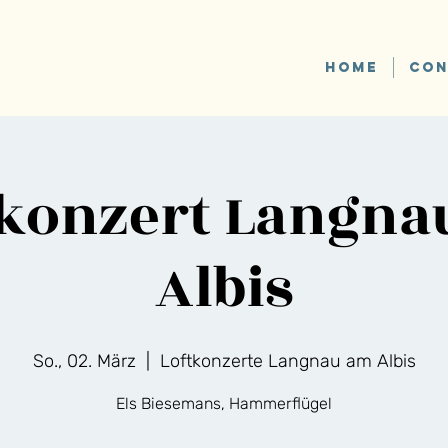
HOME
CON
tkonzert Langna
Albis
So., 02. März
  |  
Loftkonzerte Langnau am Albis
Els Biesemans, Hammerflügel