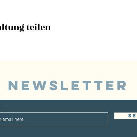
ltung teilen
NEWSLETTER
sse
S