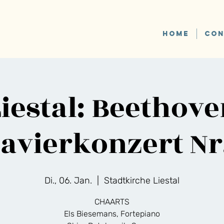
HOME
CON
iestal: Beethov
avierkonzert Nr
Di., 06. Jan.
  |  
Stadtkirche Liestal
CHAARTS
Els Biesemans, Fortepiano