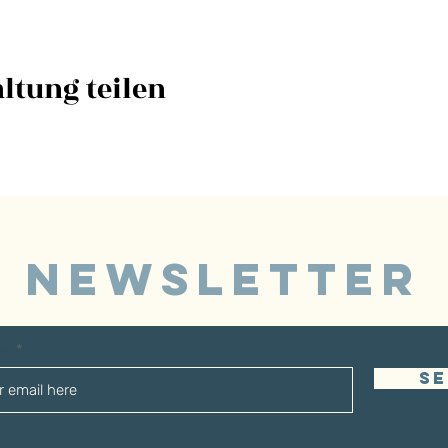
ltung teilen
NEWSLETTER
sse
S