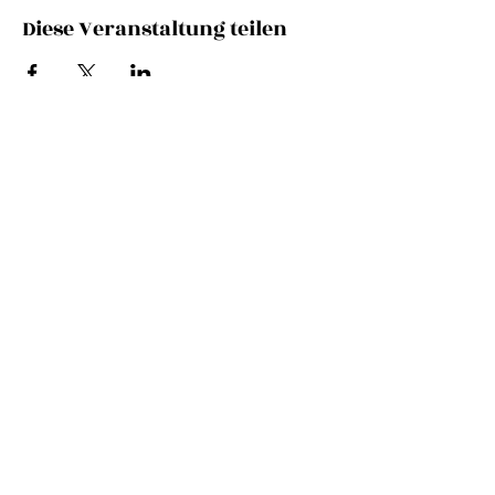
Diese Veranstaltung teilen
NEWSLETTER
E-Mail-Adresse
SEND
© 2025 by Els Biesemans