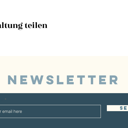
ltung teilen
NEWSLETTER
sse
S