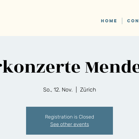
HOME
CON
rkonzerte Mend
So., 12. Nov.
  |  
Zürich
Registration is Closed
See other events