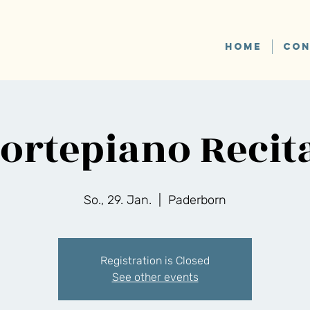
HOME
CON
ortepiano Recit
So., 29. Jan.
  |  
Paderborn
Registration is Closed
See other events