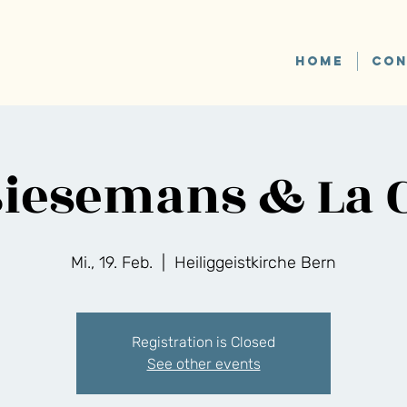
HOME
CON
Biesemans & La 
Mi., 19. Feb.
  |  
Heiliggeistkirche Bern
Registration is Closed
See other events