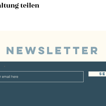
ltung teilen
NEWSLETTER
sse
S