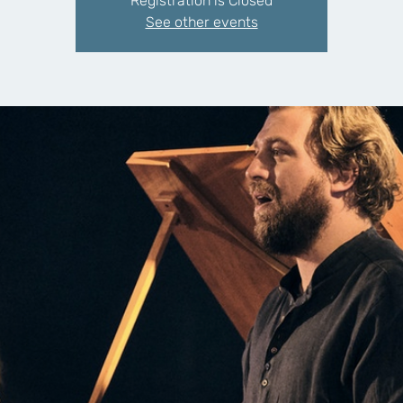
Registration is Closed
See other events