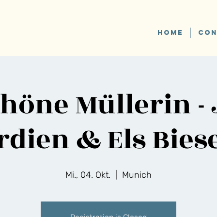
HOME
CON
chöne Müllerin - 
rdien & Els Bie
Mi., 04. Okt.
  |  
Munich