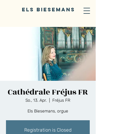
ELS BIESEMANS
Cathédrale Fréjus FR
So., 13. Apr.
  |  
Fréjus FR
Els Biesemans, orgue
Registration is Closed