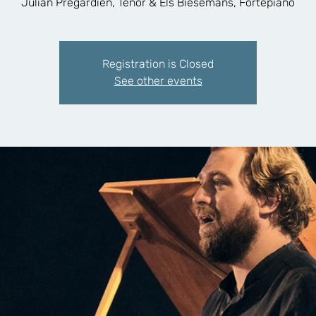
Julian Prégardien, Tenor & Els Biesemans, Fortepiano
Registration is Closed
See other events